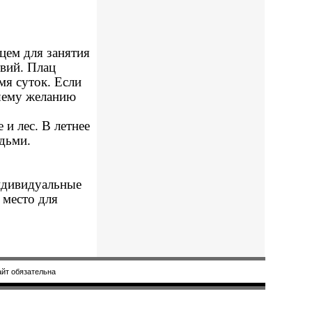
ем для занятия
твий. Плац
мя суток. Если
ашему желанию
 и лес. В летнее
адьми.
индивидуальные
 место для
айт обязательна