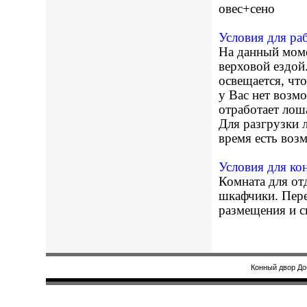
овес+сено
Условия для ра
На данный мом
верховой ездой
освещается, чт
у Вас нет возм
отработает лош
Для разгрузки 
время есть воз
Условия для ко
Комната для от
шкафчики. Пере
размещения и с
Конный двор До