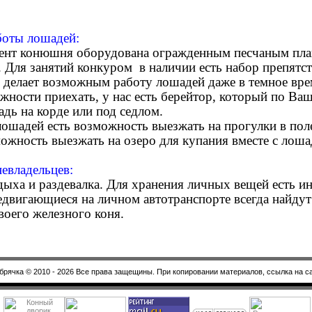
боты лошадей:
ент конюшня оборудована огражденным песчаным плац
. Для занятий конкуром в наличии есть набор препятс
о делает возможным работу лошадей даже в темное вре
ожности приехать, у нас есть берейтор, который по В
адь на корде или под седлом.
лошадей есть возможность выезжать на прогулки в поле
можность выезжать на озеро для купания вместе с лош
невладельцев:
дыха и раздевалка. Для хранения личных вещей есть 
двигающиеся на личном автотранспорте всегда найдут
воего железного коня.
брячка © 2010 - 2026
Все права защещины. При копировании материалов, ссылка на с