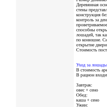
Деревянная осн
стены представ
конструкция бе
контроль за де
проветриваемое
способны откры
лошадей, так к
по конюшне. С
открытие двер
Стоимость пост
Уход за лошадь
В стоимость ар
В рацион входит
Завтрак:
овес + сено
Обед:
каша + сено
Ужин: