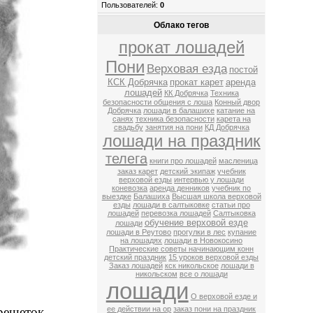
Пользователей:
0
Облако тегов
прокат лошадей
Пони
Верховая езда
постой
КСК Добрячка
прокат карет
аренда
лошадей
КК Добрячка
Техника
безопасности общения с лоша
Конный двор
Добрячка
лошади в балашихе
катание на
санях
техника безопасности
карета на
свадьбу
занятия на пони
КД Добрячка
лошади на праздник
телега
книги про лошадей
масленица
заказ карет
детский экипаж
учебник
верховой езды
интервью у лошади
коневозка
аренда денников
учебник по
выездке
Балашиха
Высшая школа верховой
езды
лошади в салтыковке
статьи про
лошадей
перевозка лошадей
Салтыковка
обучение верховой езде
лошади
лошади в Реутово
прогулки в лес
купание
на лошадях
лошади в Новокосино
Практические советы начинающим конн
детский праздник
15 уроков верховой езды
Заказ лошадей
кск никольское
лошади в
никольском
все о лошади
лошади
О верховой езде и
решеток.
ее действии на ор
заказ пони на праздник