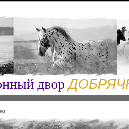
онный двор
ДОБРЯЧ
ка