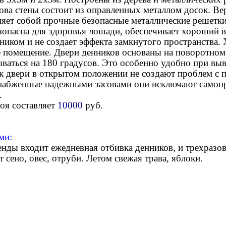
ова стены состоит из оправленных металлом досок. Ве
ляет собой прочные безопасные металлические решетки
зопасна для здоровья лошади, обеспечивает хороший 
нником и не создает эффекта замкнутого пространства
 помещение. Двери денников основаны на поворотном
ваться на 180 градусов. Это особенно удобно при выв
ак двери в открытом положении не создают проблем с
набженные надежными засовами они исключают самоп
и.
оя составляет
10000
руб.
ми:
енды входит ежедневная отбивка денников, и трехразо
 сено, овес, отруби. Летом свежая трава, яблоки.