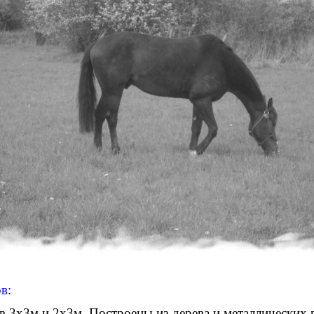
в:
в 3х3м и 2х3м. Построены из дерева и металлических 