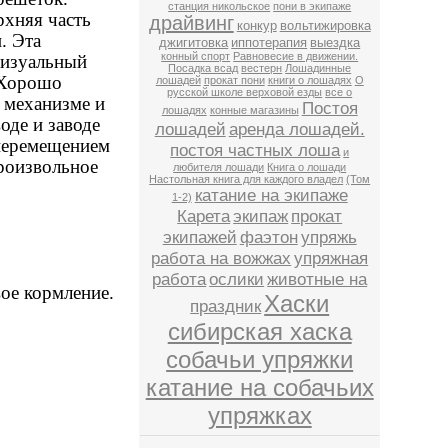
станция никольское
пони в экипаже
рхняя часть
драйвинг
конкур
вольтижировка
. Эта
джигитовка
иппотерапия
выездка
конный спорт
Равновесие в движении.
визуальный
Посадка всад
вестерн
Лошадинные
. Хорошо
лошадей
прокат пони
книги о лошадях
О
русской школе верховой езды
все о
 механизме и
Постоя
лошадях
конные магазины
оде и заводе
лошадей
аренда лошадей.
 перемещением
постоя частных лоша
и
роизвольное
любителя лошади
Книга о лошади
Настольная книга для каждого владел
(Том
катание на экипаже
1-2)
Карета
экипаж
прокат
экипажей
фаэтон
упряжь
работа на вожжах
упряжная
работа
ослики
животные на
вое кормление.
Хаски
праздник
сибирская хаска
собачьи упряжки
катание на собачьих
упряжках