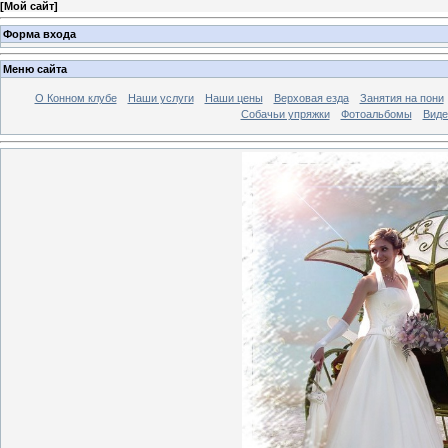
[
Мой сайт
]
Форма входа
Меню сайта
О Конном клубе
Наши услуги
Наши цены
Верховая езда
Занятия на пони
Собачьи упряжки
Фотоальбомы
Виде