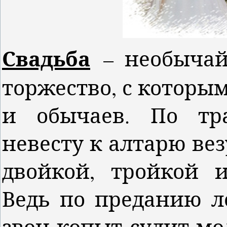
Свадьба
– необычай
торжество, с которы
и обычаев. По тр
невесту к алтарю вез
двойкой, тройкой 
Ведь по преданию л
звон копыт сулит м